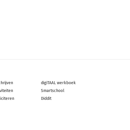
ter
Footer
chrijven
digiTAAL werkboek
dden
navigation
viteiten
Smartschool
2
iciteren
Diddit