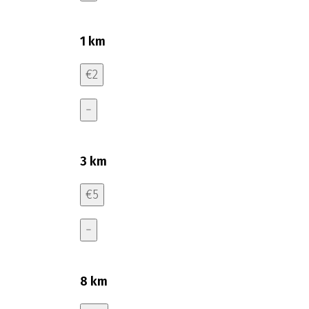
1 km
€2
−
3 km
€5
−
8 km