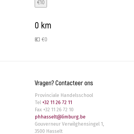
€10
0 km
💶 €
0
Vragen? Contacteer ons
Provinciale Handelsschool
Tel
+32 11 26 72 11
Fax
+32 11 26 72 10
phhasselt@limburg.be
Gouverneur Verwilghensingel 1
,
3500
Hasselt