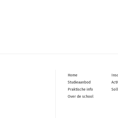
Footer
Foo
Home
Ins
navigation
mi
Studieaanbod
Acti
Praktische info
Soll
Over de school