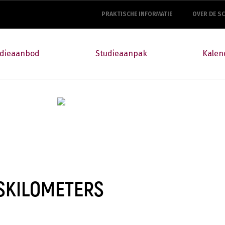
top
navigation
PRAKTISCHE INFORMATIE
OVER DE S
udieaanbod
Studieaanpak
Kalen
TSKILOMETERS