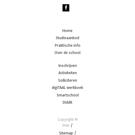
Footer
Home
navigation
Studieaanbod
Praktische info
Over de school
Footer
Inschrijven
midden
Activiteiten
Solliciteren
Footer
digiTAAL werkboek
navigation
2
Smartschool
Diddit
Footer
Copyright ©
onder
PHH
Sitemap