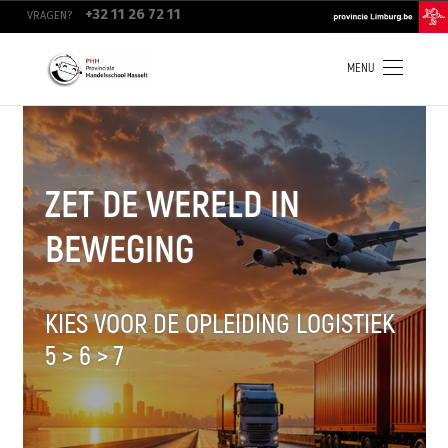
Overslaan
top
+32 11 26 72 11
VRAGEN?
en
navigation
naar
de
inhoud
MENU
gaan
ZET DE WERELD IN
BEWEGING
1 juli - 10 juli
KIES VOOR DE OPLEIDING LOGISTIEK
5 > 6 > 7
17 augustus - 31 augustus