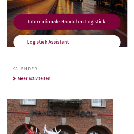
Bekijk ons studieaanbod
Internationale Handel en Logistiek
Maak een afspraak
Logistiek Assistent
KALENDER
Meer activiteiten