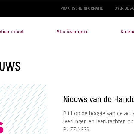
top
navigation
PRAKTISCHE INFORMATIE
OVER DE S
udieaanbod
Studieaanpak
Kalen
EUWS
Nieuws van de Hande
Blijf op de hoogte van de ac
leerlingen en leerkrachten o
BUZZiNESS.