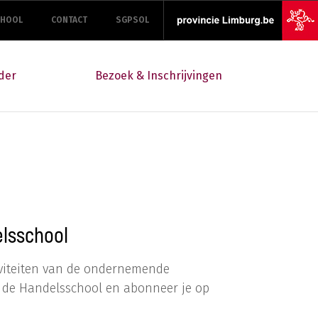
CHOOL
CONTACT
SGPSOL
der
Bezoek & Inschrijvingen
lsschool
tiviteiten van de ondernemende
p de Handelsschool en abonneer je op